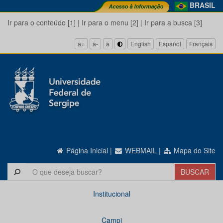
BRASIL
Ir para o conteúdo [1]
|
Ir para o menu [2]
|
Ir para a busca [3]
a+
a-
a
English
Español
Français
Página Inicial
|
WEBMAIL
|
Mapa do Site
Institucional
Campi