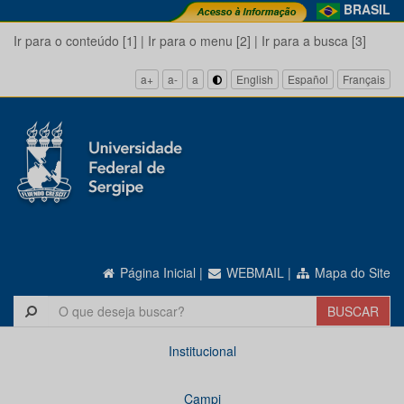
BRASIL
Ir para o conteúdo [1]
|
Ir para o menu [2]
|
Ir para a busca [3]
a+
a-
a
English
Español
Français
Página Inicial
|
WEBMAIL
|
Mapa do Site
Institucional
Campi