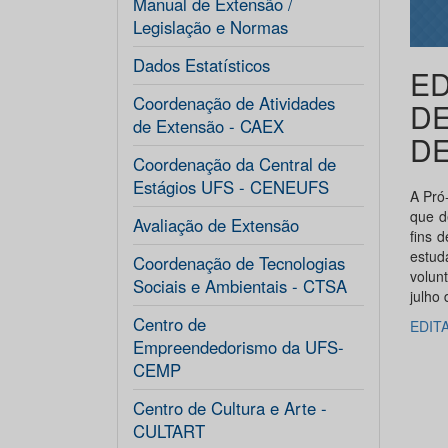
Manual de Extensão /
Legislação e Normas
Dados Estatísticos
ED
Coordenação de Atividades
DE
de Extensão - CAEX
DE
Coordenação da Central de
Estágios UFS - CENEUFS
A Pró
que d
Avaliação de Extensão
fins 
estu
Coordenação de Tecnologias
volun
Sociais e Ambientais - CTSA
julho
Centro de
EDIT
Empreendedorismo da UFS-
CEMP
Centro de Cultura e Arte -
CULTART