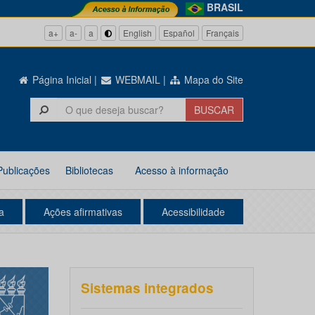
BRASIL
a+
a-
a
English
Español
Français
Página Inicial
|
WEBMAIL
|
Mapa do Site
Publicações
Bibliotecas
Acesso à informação
a
Ações afirmativas
Acessibilidade
Sistemas integrados