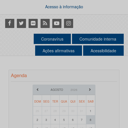
Acesso à informação
Facebook
Twitter
Flickr
RSS
Youtube
Instagram
Coronavírus
Comunidade interna
Ações afirmativas
Acessibilidade
Agenda
AGOSTO
2026
DOM
SEG
TER
QUA
QUI
SEX
SAB
26
27
28
29
30
31
1
2
3
4
5
6
7
8