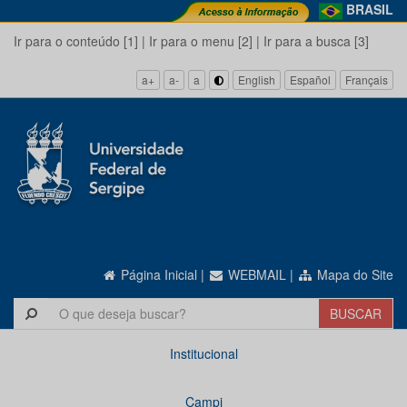
BRASIL
Ir para o conteúdo [1]
|
Ir para o menu [2]
|
Ir para a busca [3]
a+
a-
a
English
Español
Français
Página Inicial
|
WEBMAIL
|
Mapa do Site
Institucional
Campi