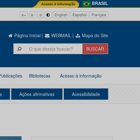
BRASIL
a+
a-
a
English
Español
Français
Página Inicial
|
WEBMAIL
|
Mapa do Site
Publicações
Bibliotecas
Acesso à informação
a
Ações afirmativas
Acessibilidade