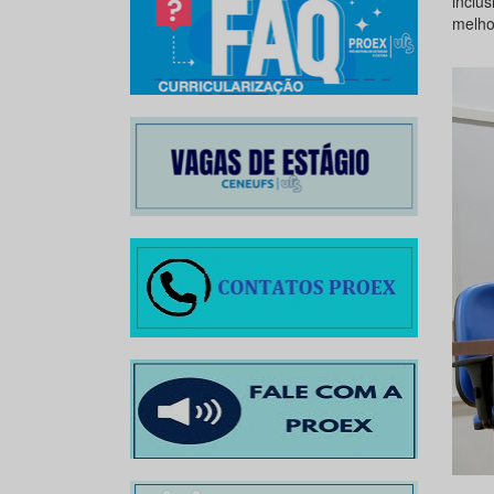
inclu
melho