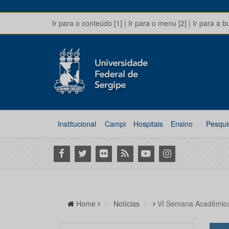
Ir para o conteúdo [1]
|
Ir para o menu [2]
|
Ir para a b
Institucional
Campi
Hospitais
Ensino
Pesqui
Facebook
Twitter
Flickr
RSS
Youtube
Instagram
Home
Notícias
VI Semana Acadêmico