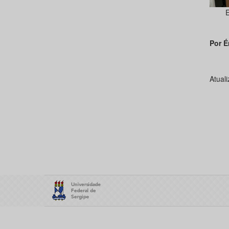
E
Por É
Atual