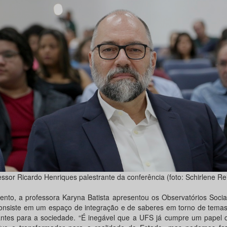
essor Ricardo Henriques palestrante da conferência (foto: Schirlene R
ento, a professora Karyna Batista apresentou os Observatórios Soci
onsiste em um espaço de integração e de saberes em torno de tema
antes para a sociedade. “É inegável que a UFS já cumpre um papel civ