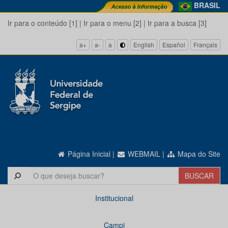
BRASIL
Ir para o conteúdo [1]
|
Ir para o menu [2]
|
Ir para a busca [3]
a+
a-
a
English
Español
Français
Página Inicial
|
WEBMAIL
|
Mapa do Site
Institucional
Campi