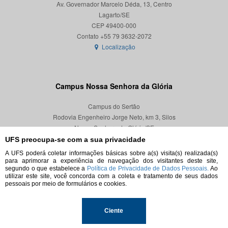
Av. Governador Marcelo Déda, 13, Centro
Lagarto/SE
CEP 49400-000
Localização
Campus Nossa Senhora da Glória
Campus do Sertão
Rodovia Engenheiro Jorge Neto, km 3, Silos
Nossa Senhora da Glória/SE
CEP 49680-000
UFS preocupa-se com a sua privacidade
A UFS poderá coletar informações básicas sobre a(s) visita(s) realizada(s)
Localização
para aprimorar a experiência de navegação dos visitantes deste site,
segundo o que estabelece a
Política de Privacidade de Dados Pessoais.
Ao
utilizar este site, você concorda com a coleta e tratamento de seus dados
pessoais por meio de formulários e cookies.
© 2026. Todos os direitos reservados.
Ciente
Universidade Federal de Sergipe.