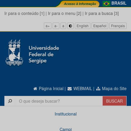
BRASIL
Ir para o conteúdo [1]
|
Ir para o menu [2]
|
Ir para a busca [3]
a+
a-
a
English
Español
Français
Página Inicial
|
WEBMAIL
|
Mapa do Site
Institucional
Campi