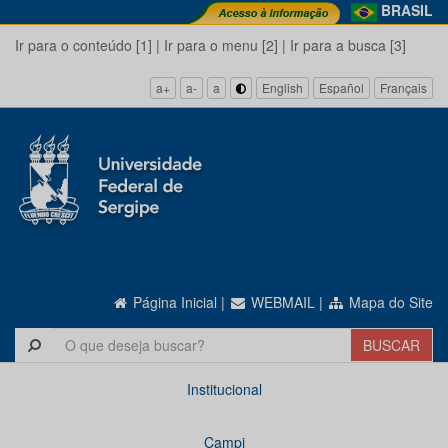
BRASIL
Ir para o conteúdo [1]
|
Ir para o menu [2]
|
Ir para a busca [3]
a+
a-
a
English
Español
Français
Página Inicial
|
WEBMAIL
|
Mapa do Site
Institucional
Campi