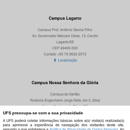
Campus Lagarto
Campus Prof. Antônio Garcia Filho
Av. Governador Marcelo Déda, 13, Centro
Lagarto/SE
CEP 49400-000
Localização
Campus Nossa Senhora da Glória
Campus do Sertão
Rodovia Engenheiro Jorge Neto, km 3, Silos
Nossa Senhora da Glória/SE
CEP 49680-000
UFS preocupa-se com a sua privacidade
A UFS poderá coletar informações básicas sobre a(s) visita(s) realizada(s)
Localização
para aprimorar a experiência de navegação dos visitantes deste site,
segundo o que estabelece a
Política de Privacidade de Dados Pessoais.
Ao