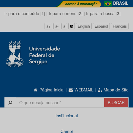
BRASIL
Ir para o conteúdo [1]
|
Ir para o menu [2]
|
Ir para a busca [3]
a+
a-
a
English
Español
Français
Página Inicial
|
WEBMAIL
|
Mapa do Site
Institucional
Campi