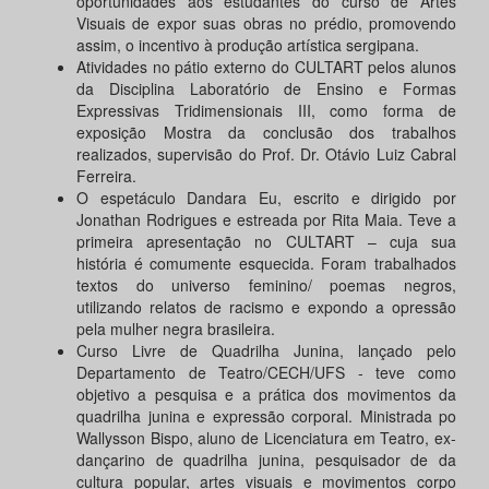
oportunidades aos estudantes do curso de Artes
Visuais de expor suas obras no prédio, promovendo
assim, o incentivo à produção artística sergipana.
Atividades no pátio externo do CULTART pelos alunos
da Disciplina Laboratório de Ensino e Formas
Expressivas Tridimensionais III, como forma de
exposição Mostra da conclusão dos trabalhos
realizados, supervisão do Prof. Dr. Otávio Luiz Cabral
Ferreira.
O espetáculo Dandara Eu, escrito e dirigido por
Jonathan Rodrigues e estreada por Rita Maia. Teve a
primeira apresentação no CULTART – cuja sua
história é comumente esquecida. Foram trabalhados
textos do universo feminino/ poemas negros,
utilizando relatos de racismo e expondo a opressão
pela mulher negra brasileira.
Curso Livre de Quadrilha Junina, lançado pelo
Departamento de Teatro/CECH/UFS - teve como
objetivo a pesquisa e a prática dos movimentos da
quadrilha junina e expressão corporal. Ministrada po
Wallysson Bispo, aluno de Licenciatura em Teatro, ex-
dançarino de quadrilha junina, pesquisador de da
cultura popular, artes visuais e movimentos corpo