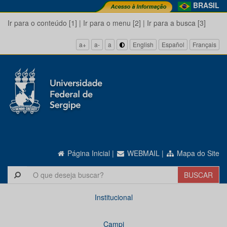
BRASIL
Ir para o conteúdo [1]
|
Ir para o menu [2]
|
Ir para a busca [3]
a+
a-
a
English
Español
Français
Página Inicial
|
WEBMAIL
|
Mapa do Site
Institucional
Campi