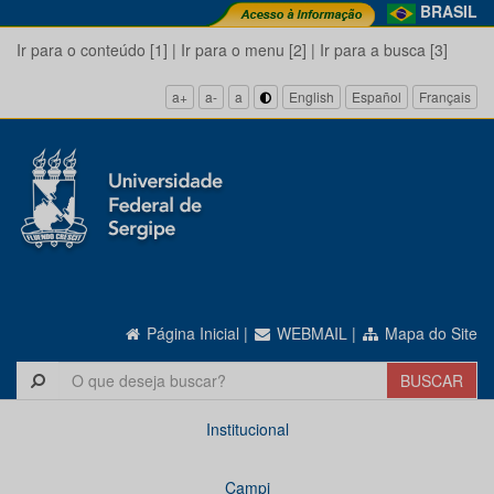
BRASIL
Ir para o conteúdo [1]
|
Ir para o menu [2]
|
Ir para a busca [3]
a+
a-
a
English
Español
Français
Página Inicial
|
WEBMAIL
|
Mapa do Site
Institucional
Campi