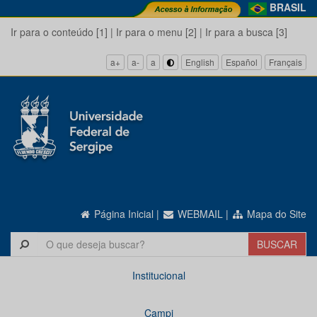
BRASIL
Ir para o conteúdo [1]
|
Ir para o menu [2]
|
Ir para a busca [3]
a+
a-
a
English
Español
Français
Página Inicial
|
WEBMAIL
|
Mapa do Site
Institucional
Campi