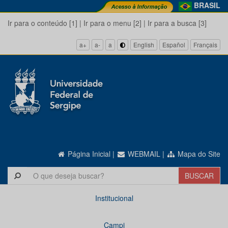
BRASIL
Ir para o conteúdo [1]
|
Ir para o menu [2]
|
Ir para a busca [3]
a+
a-
a
English
Español
Français
Página Inicial
|
WEBMAIL
|
Mapa do Site
Institucional
Campi