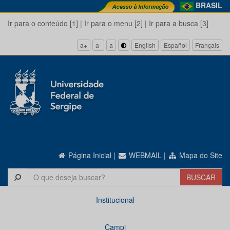
BRASIL
Ir para o conteúdo [1]
|
Ir para o menu [2]
|
Ir para a busca [3]
a+
a-
a
English
Español
Français
Página Inicial
|
WEBMAIL
|
Mapa do Site
Institucional
Campi