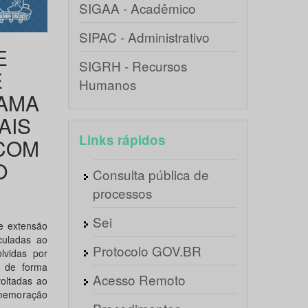
SIGAA - Acadêmico
SIPAC - Administrativo
E
SIGRH - Recursos
E
Humanos
AMA
AIS
Links rápidos
 COM
O
Consulta pública de
processos
Sei
de extensão
culadas ao
Protocolo GOV.BR
lvidas por
, de forma
Acesso Remoto
voltadas ao
omemoração