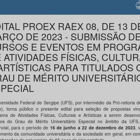
ITAL PROEX RAEX 08, DE 13 D
RÇO DE 2023 - SUBMISSÃO D
URSOS E EVENTOS EM PROGR
 ATIVIDADES FÍSICAS, CULTUR
ARTÍSTICAS PARA TITULADOS
AU DE MÉRITO UNIVERSITÁRI
PECIAL
versidade Federal de Sergipe (UFS), por intermédio da Pró-reitoria 
x), torna público o presente edital para seleção de propostas vin
ama de Atividades Físicas, Culturais e Artísticas a serem desenvo
ados do Grau de Mérito Universitário Especial no âmbito da UFS
ncial, para o período de
16 de junho a 22 de dezembro de 2023
, 
imento da comunidade universitária e da sociedade em geral, em c