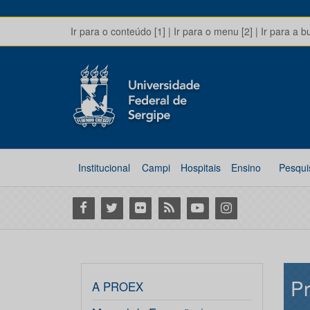
Ir para o conteúdo [1]
|
Ir para o menu [2]
|
Ir para a b
Institucional
Campi
Hospitais
Ensino
Pesqui
Facebook
Twitter
Flickr
RSS
Youtube
Instagram
Pr
A PROEX