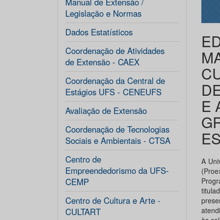
Manual de Extensão /
Legislação e Normas
Dados Estatísticos
ED
Coordenação de Atividades
MA
de Extensão - CAEX
C
Coordenação da Central de
DE
Estágios UFS - CENEUFS
E 
Avaliação de Extensão
GR
Coordenação de Tecnologias
ES
Sociais e Ambientais - CTSA
Centro de
A Uni
Empreendedorismo da UFS-
(Proe
CEMP
Progr
titul
Centro de Cultura e Arte -
prese
atend
CULTART