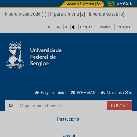
BRASIL
Ir para o conteúdo [1]
|
Ir para o menu [2]
|
Ir para a busca [3]
a+
a-
a
English
Español
Français
Página Inicial
|
WEBMAIL
|
Mapa do Site
Institucional
Campi