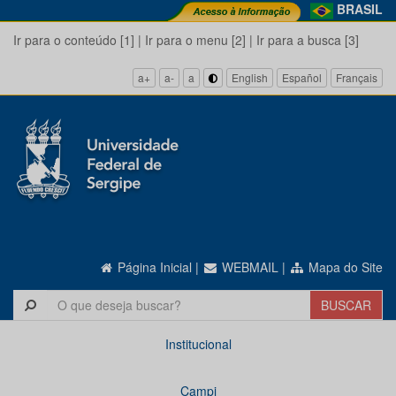
BRASIL
Ir para o conteúdo [1]
|
Ir para o menu [2]
|
Ir para a busca [3]
a+
a-
a
English
Español
Français
Página Inicial
|
WEBMAIL
|
Mapa do Site
Institucional
Campi