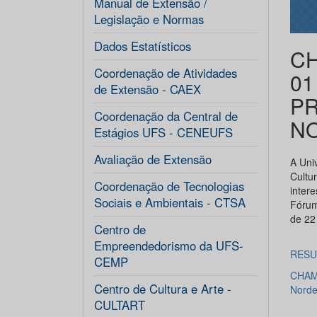
Manual de Extensão /
Legislação e Normas
Dados Estatísticos
CH
Coordenação de Atividades
01
de Extensão - CAEX
PR
Coordenação da Central de
NO
Estágios UFS - CENEUFS
Avaliação de Extensão
A Uni
Cultu
Coordenação de Tecnologias
inter
Sociais e Ambientais - CTSA
Fórum
de 22 
Centro de
Empreendedorismo da UFS-
RES
CEMP
CHAM
Centro de Cultura e Arte -
Nord
CULTART