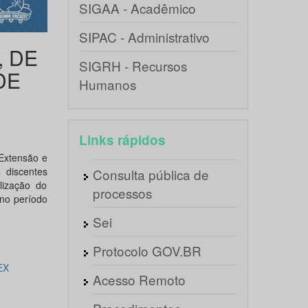
SIGAA - Acadêmico
SIPAC - Administrativo
, DE
SIGRH - Recursos
DE
Humanos
Links rápidos
 Extensão e
 discentes
Consulta pública de
lização do
processos
no período
Sei
Protocolo GOV.BR
EX
Acesso Remoto