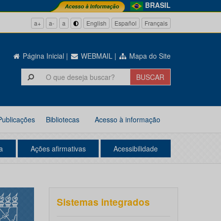
BRASIL
a+
a-
a
English
Español
Français
Página Inicial
|
WEBMAIL
|
Mapa do Site
Publicações
Bibliotecas
Acesso à informação
a
Ações afirmativas
Acessibilidade
Sistemas integrados