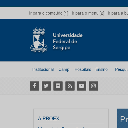
Ir para o conteúdo [1]
|
Ir para o menu [2]
|
Ir para a b
Institucional
Campi
Hospitais
Ensino
Pesqui
Facebook
Twitter
Flickr
RSS
Youtube
Instagram
Pr
A PROEX