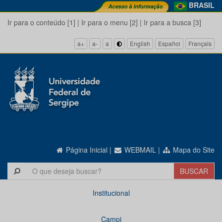
BRASIL
Ir para o conteúdo [1]
|
Ir para o menu [2]
|
Ir para a busca [3]
a+
a-
a
English
Español
Français
Página Inicial
|
WEBMAIL
|
Mapa do Site
Institucional
Campi