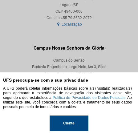
Lagarto/SE
CEP 49400-000
Localização
Campus Nossa Senhora da Glória
Campus do Sertão
Rodovia Engenheiro Jorge Neto, km 3, Silos
Nossa Senhora da Glória/SE
CEP 49680-000
UFS preocupa-se com a sua privacidade
A UFS poderá coletar informações básicas sobre a(s) visita(s) realizada(s)
Localização
para aprimorar a experiência de navegação dos visitantes deste site,
segundo o que estabelece a
Política de Privacidade de Dados Pessoais.
Ao
utilizar este site, você concorda com a coleta e tratamento de seus dados
pessoais por meio de formulários e cookies.
© 2026. Todos os direitos reservados.
Ciente
Universidade Federal de Sergipe.