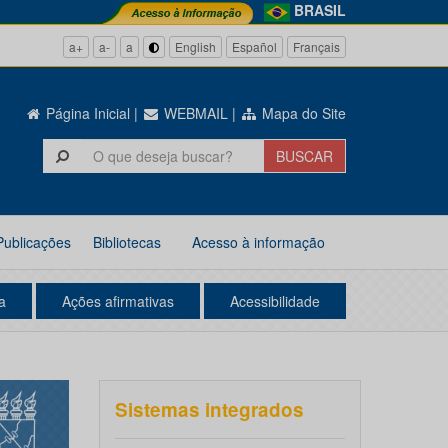
BRASIL
a+
a-
a
English
Español
Français
Página Inicial
|
WEBMAIL
|
Mapa do Site
Publicações
Bibliotecas
Acesso à informação
a
Ações afirmativas
Acessibilidade
Sistemas integrados