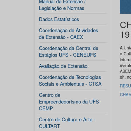
Manual de Extensão /
Legislação e Normas
Dados Estatísticos
CH
Coordenação de Atividades
19
de Extensão - CAEX
Coordenação da Central de
A Uni
e Cul
Estágios UFS - CENEUFS
inter
Avaliação de Extensão
event
ABEME
Coordenação de Tecnologias
8h, no
Sociais e Ambientais - CTSA
RES
Centro de
CHAM
Empreendedorismo da UFS-
CEMP
Centro de Cultura e Arte -
CULTART