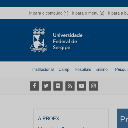
Ir para o conteúdo [1]
|
Ir para o menu [2]
|
Ir para a b
Institucional
Campi
Hospitais
Ensino
Pesqui
Facebook
Twitter
Flickr
RSS
Youtube
Instagram
Pr
A PROEX