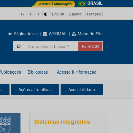
BRASIL
a+
a-
a
English
Español
Français
Página Inicial
|
WEBMAIL
|
Mapa do Site
Publicações
Bibliotecas
Acesso à informação
a
Ações afirmativas
Acessibilidade
Sistemas integrados