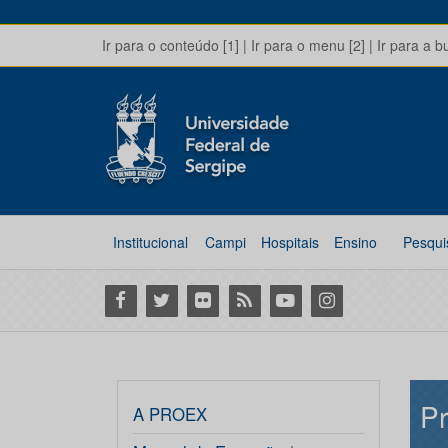
Ir para o conteúdo [1]
|
Ir para o menu [2]
|
Ir para a b
Institucional
Campi
Hospitais
Ensino
Pesqui
Facebook
Twitter
Flickr
RSS
Youtube
Instagram
Pr
A PROEX