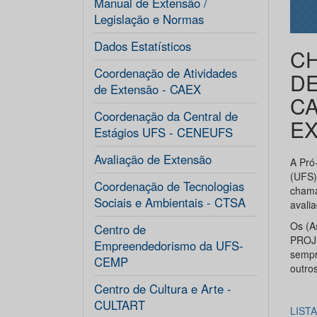
Manual de Extensão /
Legislação e Normas
Dados Estatísticos
CH
Coordenação de Atividades
DE
de Extensão - CAEX
CA
Coordenação da Central de
EX
Estágios UFS - CENEUFS
Avaliação de Extensão
A Pró
(UFS)
Coordenação de Tecnologias
chama
Sociais e Ambientais - CTSA
avali
Os (A
Centro de
PROJE
Empreendedorismo da UFS-
sempr
CEMP
outro
Centro de Cultura e Arte -
CULTART
LIST