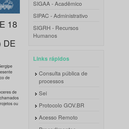
SIGAA - Acadêmico
SIPAC - Administrativo
E 18
SIGRH - Recursos
Humanos
 DE
Links rápidos
Sergipe
resente
Consulta pública de
nco de
processos
eceres de
Sei
o chamados
rojetos ou
Protocolo GOV.BR
Acesso Remoto