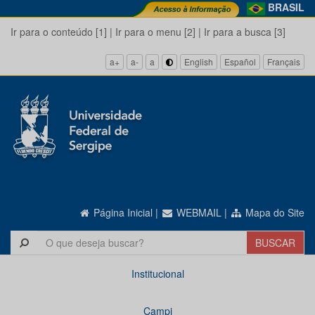
BRASIL
Ir para o conteúdo [1]
|
Ir para o menu [2]
|
Ir para a busca [3]
a+
a-
a
English
Español
Français
Página Inicial
|
WEBMAIL
|
Mapa do Site
Institucional
Campi