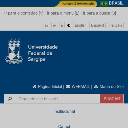
BRASIL
Ir para o conteúdo [1]
|
Ir para o menu [2]
|
Ir para a busca [3]
a+
a-
a
English
Español
Français
Página Inicial
|
WEBMAIL
|
Mapa do Site
Institucional
Campi