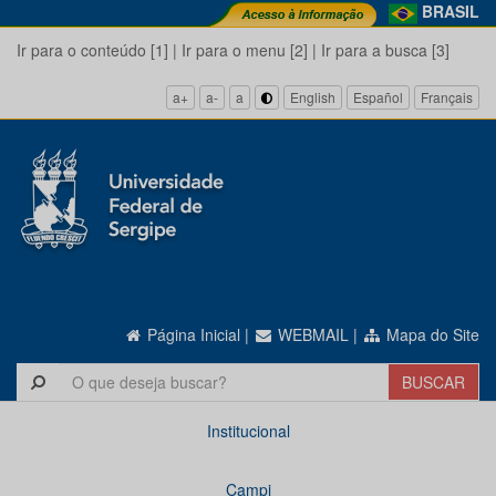
BRASIL
Ir para o conteúdo [1]
|
Ir para o menu [2]
|
Ir para a busca [3]
a+
a-
a
English
Español
Français
Página Inicial
|
WEBMAIL
|
Mapa do Site
Institucional
Campi