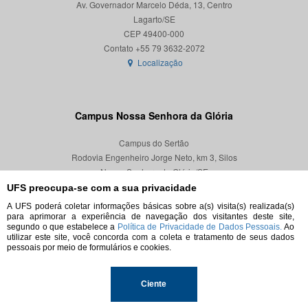
Av. Governador Marcelo Déda, 13, Centro
Lagarto/SE
CEP 49400-000
Localização
Campus Nossa Senhora da Glória
Campus do Sertão
Rodovia Engenheiro Jorge Neto, km 3, Silos
Nossa Senhora da Glória/SE
CEP 49680-000
UFS preocupa-se com a sua privacidade
A UFS poderá coletar informações básicas sobre a(s) visita(s) realizada(s)
Localização
para aprimorar a experiência de navegação dos visitantes deste site,
segundo o que estabelece a
Política de Privacidade de Dados Pessoais.
Ao
utilizar este site, você concorda com a coleta e tratamento de seus dados
pessoais por meio de formulários e cookies.
© 2026. Todos os direitos reservados.
Ciente
Universidade Federal de Sergipe.