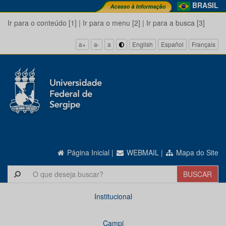
BRASIL
Ir para o conteúdo [1]
|
Ir para o menu [2]
|
Ir para a busca [3]
a+
a-
a
English
Español
Français
Página Inicial
|
WEBMAIL
|
Mapa do Site
Institucional
Campi