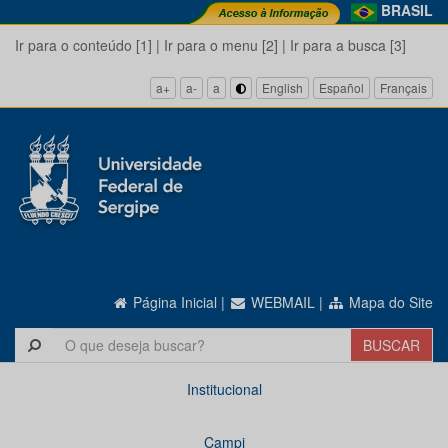
BRASIL
Ir para o conteúdo [1]
|
Ir para o menu [2]
|
Ir para a busca [3]
a+
a-
a
English
Español
Français
Página Inicial
|
WEBMAIL
|
Mapa do Site
Institucional
Campi