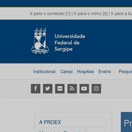
Ir para o conteúdo [1]
|
Ir para o menu [2]
|
Ir para a b
Institucional
Campi
Hospitais
Ensino
Pesqui
Facebook
Twitter
Flickr
RSS
Youtube
Instagram
Pr
A PROEX