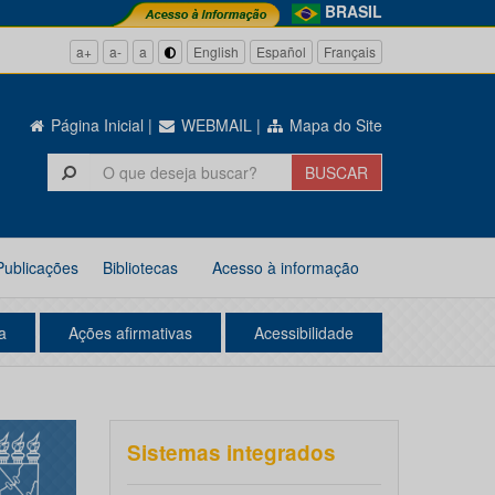
BRASIL
a+
a-
a
English
Español
Français
Página Inicial
|
WEBMAIL
|
Mapa do Site
Publicações
Bibliotecas
Acesso à informação
a
Ações afirmativas
Acessibilidade
Sistemas integrados