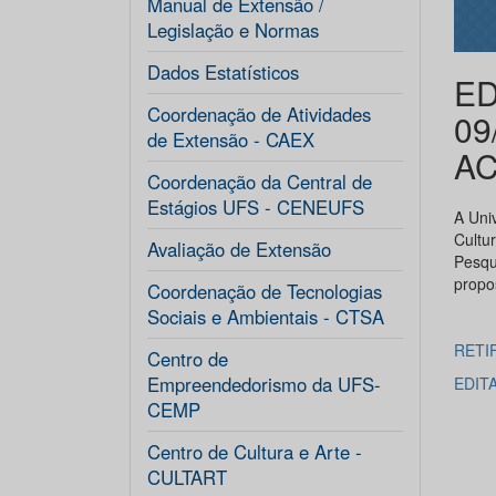
Manual de Extensão /
Legislação e Normas
Dados Estatísticos
ED
Coordenação de Atividades
09
de Extensão - CAEX
A
Coordenação da Central de
Estágios UFS - CENEUFS
A Uni
Cultu
Avaliação de Extensão
Pesqu
propo
Coordenação de Tecnologias
Sociais e Ambientais - CTSA
RETI
Centro de
Empreendedorismo da UFS-
EDITA
CEMP
Centro de Cultura e Arte -
CULTART