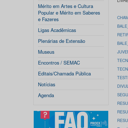
LIVRES
Mérito em Artes e Cultura
Popular e Mérito em Saberes
CHAMA
e Fazeres
BALE
Ligas Acadêmicas
RETI
Plenárias de Extensão
BALE
Museus
JUVE
TECN
Encontros / SEMAC
TECN
Editais/Chamada Pública
TEST
Notícias
DIVU
Agenda
SEGU
RESU
RESU
RESU