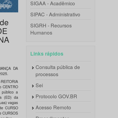
SIGAA - Acadêmico
SIPAC - Administrativo
de
SIGRH - Recursos
DE
Humanos
NA
Links rápidos
Consulta pública de
DANÇA DA
processos
025.
-REITORIA
Sei
do CENTRO
público a
Protocolo GOV.BR
ça (ED) da
duas) vagas
Acesso Remoto
as de CURSO
 — e CURSOS