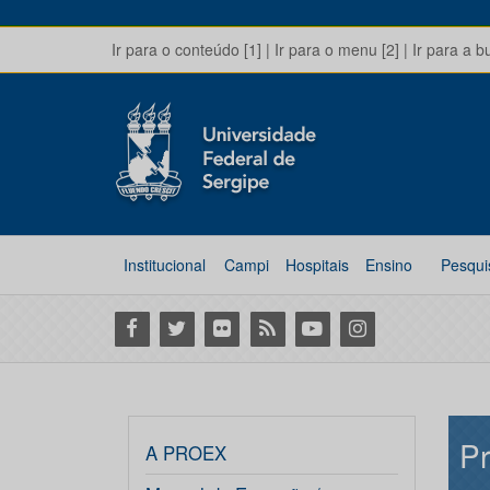
Ir para o conteúdo [1]
|
Ir para o menu [2]
|
Ir para a b
Institucional
Campi
Hospitais
Ensino
Pesqui
Facebook
Twitter
Flickr
RSS
Youtube
Instagram
Pr
A PROEX