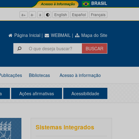
BRASIL
a+
a-
a
English
Español
Français
Página Inicial
|
WEBMAIL
|
Mapa do Site
Publicações
Bibliotecas
Acesso à informação
a
Ações afirmativas
Acessibilidade
Sistemas integrados