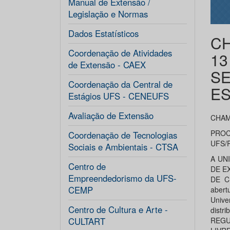
Manual de Extensão /
Legislação e Normas
Dados Estatísticos
CH
Coordenação de Atividades
13
de Extensão - CAEX
SE
Coordenação da Central de
ES
Estágios UFS - CENEUFS
Avaliação de Extensão
CHAMA
PROC
Coordenação de Tecnologias
UFS/
Sociais e Ambientais - CTSA
A UN
Centro de
DE E
Empreendedorismo da UFS-
DE C
CEMP
abert
Unive
Centro de Cultura e Arte -
distr
CULTART
REGUL