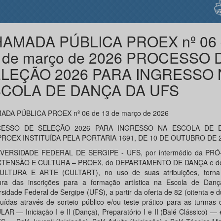
AMADA PÚBLICA PROEX nº 06 
 de março de 2026 PROCESSO 
LEÇÃO 2026 PARA INGRESSO 
COLA DE DANÇA DA UFS
DA PÚBLICA PROEX nº 06 de 13 de março de 2026
ESSO DE SELEÇÃO 2026 PARA INGRESSO NA ESCOLA DE 
PROEX INSTITUÍDA PELA PORTARIA 1691, DE 10 DE OUTUBRO DE 2
IVERSIDADE FEDERAL DE SERGIPE - UFS, por intermédio da PRÓ
XTENSÃO E CULTURA – PROEX, do DEPARTAMENTO DE DANÇA e 
ULTURA E ARTE (CULTART), no uso de suas atribuições, torna 
ura das inscrições para a formação artística na Escola de Dan
rsidade Federal de Sergipe (UFS), a partir da oferta de 82 (oitenta e 
ibuídas através de sorteio público e/ou teste prático para as turm
AR — Iniciação I e II (Dança), Preparatório I e II (Balé Clássico)