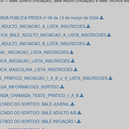
 — Balé Juvenil (Iniciação), Balé Adulto (Iniciação) e Balé Técnica Ma
DA PÚBLICA PROEX nº 06 de 13 de março de 2026
_ADULTO_INICIACAO_A_LISTA_INSCRICOES
FICA_BALE_ADULTO_INICIACAO_A_LISTA_INSCRICOES
_ADULTO_INICIACAO_B_LISTA_INSCRICOES
NIL_INICIACAO_LISTA_INSCRICOES
ICA_INICIACAO_LISTA_INSCRICOES
ICA_MASCULINA_LISTA_INSCRICOES
E_PRATICO_INICIACAO_I_A_B_e_II_LISTA_INSCRICOES
LGA_INFORMACOES_SORTEIO
NDA_CHAMADA_TESTE_PRATICO_I_A_B
LTADO DO SORTEIO: BALÉ JUVENIL
LTADO DO SORTEIO: BALÉ ADULTO A/B
LTADO DO SORTEIO: BALÉ INICIAÇÃO I