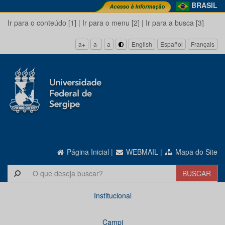
BRASIL
Ir para o conteúdo [1]
|
Ir para o menu [2]
|
Ir para a busca [3]
a+
a-
a
English
Español
Français
Página Inicial
|
WEBMAIL
|
Mapa do Site
Institucional
Campi