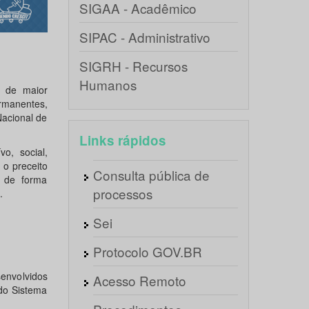
SIGAA - Acadêmico
SIPAC - Administrativo
SIGRH - Recursos
Humanos
e de maior
rmanentes,
acional de
Links rápidos
o, social,
 o preceito
Consulta pública de
o de forma
processos
.
Sei
Protocolo GOV.BR
envolvidos
Acesso Remoto
do Sistema