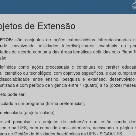
ojetos de Extensão
JETOS:
são conjuntos de ações extensionistas interrelacionadas 
tude, envolvendo atividades interdisciplinares eventuais ou pe
tados de acordo com uma das áreas temáticas definidas pelo Plano N
são.
efinidos como ações processuais e contínuas de caráter educatív
al, científico ou tecnológico, com objetivos específicos, e que cumpram
dissociabilidade entre ensino, pesquisa e extensão, desenvolvid
matizada e com período de vigência entre 4 (quatro) a 12 (doze) meses
jeto pode ser:
inculado a um programa (forma preferencial);
o-vinculado (projeto isolado)
sível pesquisar os projetos de extensão que estão sendo des
mente na UFS, bem como de anos anteriores, acessando a página 
rado de Gestão de Atividades Acadêmicas da UFS - SIGAA/UFS.