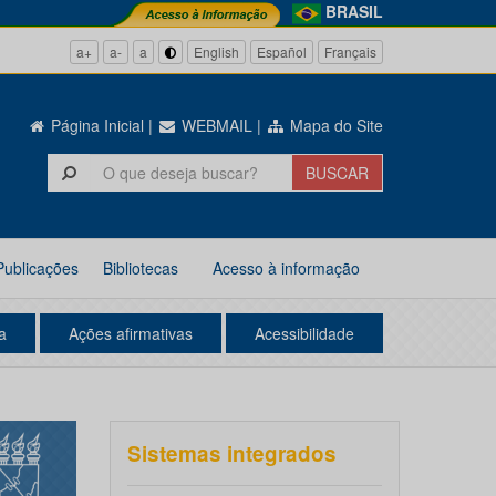
BRASIL
a+
a-
a
English
Español
Français
Página Inicial
|
WEBMAIL
|
Mapa do Site
Publicações
Bibliotecas
Acesso à informação
a
Ações afirmativas
Acessibilidade
Sistemas integrados