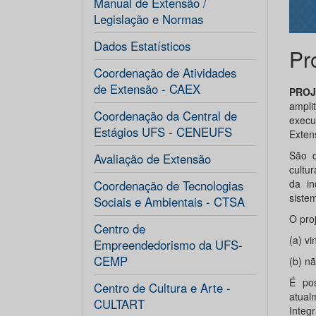
Manual de Extensão /
Legislação e Normas
Dados Estatísticos
Pr
Coordenação de Atividades
de Extensão - CAEX
PRO
ampli
Coordenação da Central de
execu
Estágios UFS - CENEUFS
Exten
São d
Avaliação de Extensão
cultur
da in
Coordenação de Tecnologias
siste
Sociais e Ambientais - CTSA
O pro
Centro de
(a) v
Empreendedorismo da UFS-
CEMP
(b) nã
É pos
Centro de Cultura e Arte -
atual
CULTART
Integ