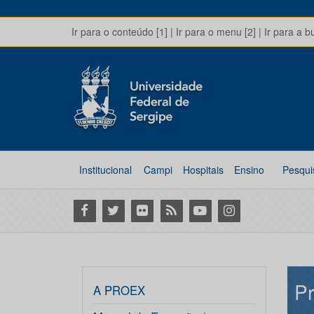
Ir para o conteúdo [1]
|
Ir para o menu [2]
|
Ir para a b
Institucional
Campi
Hospitais
Ensino
Pesqui
Facebook
Twitter
Flickr
RSS
Youtube
Instagram
Pr
A PROEX