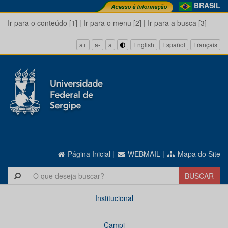
BRASIL
Ir para o conteúdo [1]
|
Ir para o menu [2]
|
Ir para a busca [3]
a+
a-
a
English
Español
Français
Página Inicial
|
WEBMAIL
|
Mapa do Site
Institucional
Campi