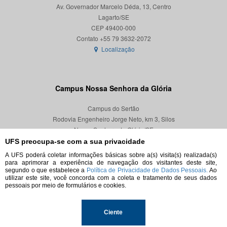
Av. Governador Marcelo Déda, 13, Centro
Lagarto/SE
CEP 49400-000
Localização
Campus Nossa Senhora da Glória
Campus do Sertão
Rodovia Engenheiro Jorge Neto, km 3, Silos
Nossa Senhora da Glória/SE
CEP 49680-000
UFS preocupa-se com a sua privacidade
A UFS poderá coletar informações básicas sobre a(s) visita(s) realizada(s)
Localização
para aprimorar a experiência de navegação dos visitantes deste site,
segundo o que estabelece a
Política de Privacidade de Dados Pessoais.
Ao
utilizar este site, você concorda com a coleta e tratamento de seus dados
pessoais por meio de formulários e cookies.
© 2026. Todos os direitos reservados.
Ciente
Universidade Federal de Sergipe.