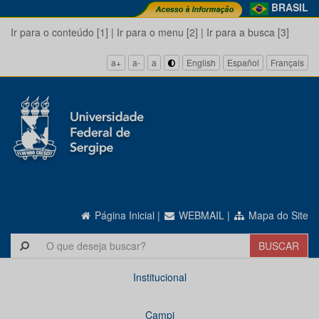
BRASIL
Ir para o conteúdo [1]
|
Ir para o menu [2]
|
Ir para a busca [3]
a+
a-
a
English
Español
Français
Página Inicial
|
WEBMAIL
|
Mapa do Site
Institucional
Campi