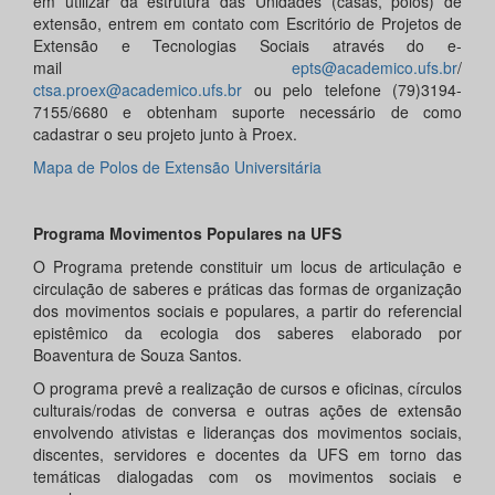
em utilizar da estrutura das Unidades (casas, polos) de
extensão, entrem em contato com Escritório de Projetos de
Extensão e Tecnologias Sociais através do e-
mail
e
pts@academico.ufs.br
/
ctsa.proex@academico.ufs.br
ou pelo telefone (79)3194-
7155/6680 e obtenham suporte necessário de como
cadastrar o seu projeto junto à Proex.
Mapa de Polos de Extensão Universitária
Programa Movimentos Populares na UFS
O Programa pretende constituir um locus de articulação e
circulação de saberes e práticas das formas de organização
dos movimentos sociais e populares, a partir do referencial
epistêmico da ecologia dos saberes elaborado por
Boaventura de Souza Santos.
O programa prevê a realização de cursos e oficinas, círculos
culturais/rodas de conversa e outras ações de extensão
envolvendo ativistas e lideranças dos movimentos sociais,
discentes, servidores e docentes da UFS em torno das
temáticas dialogadas com os movimentos sociais e