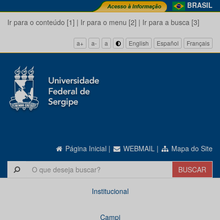
BRASIL
Ir para o conteúdo [1]
|
Ir para o menu [2]
|
Ir para a busca [3]
a+
a-
a
English
Español
Français
Página Inicial
|
WEBMAIL
|
Mapa do Site
Institucional
Campi