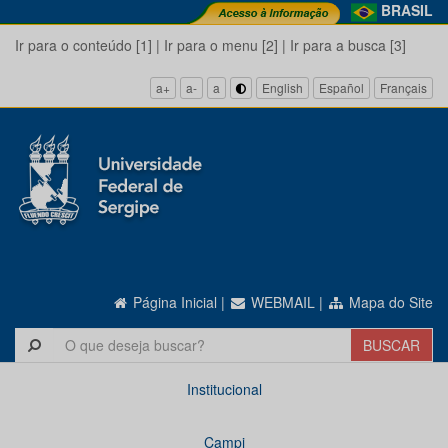
BRASIL
Ir para o conteúdo [1]
|
Ir para o menu [2]
|
Ir para a busca [3]
a+
a-
a
English
Español
Français
Página Inicial
|
WEBMAIL
|
Mapa do Site
Institucional
Campi