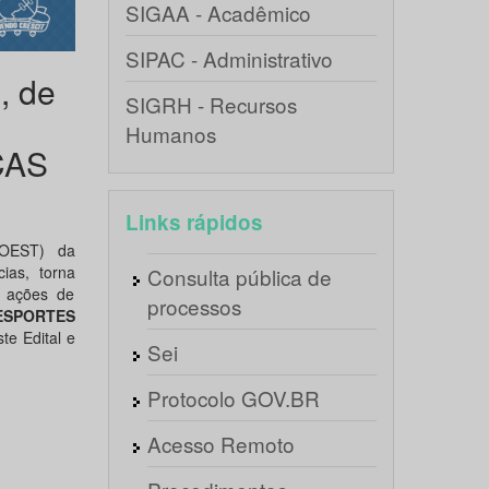
SIGAA - Acadêmico
SIPAC - Administrativo
, de
SIGRH - Recursos
Humanos
CAS
Links rápidos
ROEST) da
ias, torna
Consulta pública de
e ações de
processos
 ESPORTES
e Edital e
Sei
Protocolo GOV.BR
Acesso Remoto