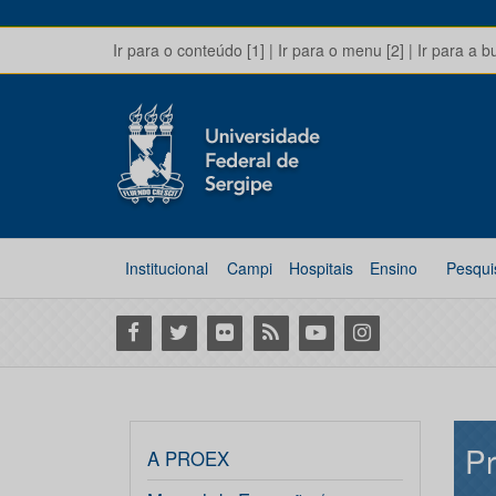
Ir para o conteúdo [1]
|
Ir para o menu [2]
|
Ir para a b
Institucional
Campi
Hospitais
Ensino
Pesqui
Facebook
Twitter
Flickr
RSS
Youtube
Instagram
Pr
A PROEX