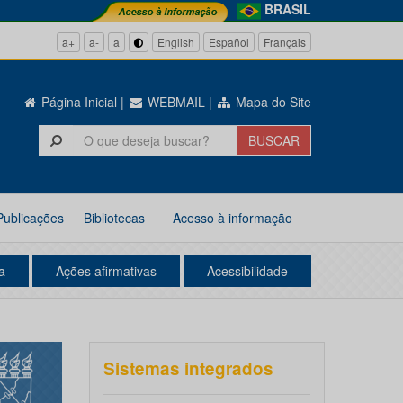
BRASIL
a+
a-
a
English
Español
Français
Página Inicial
|
WEBMAIL
|
Mapa do Site
Publicações
Bibliotecas
Acesso à informação
a
Ações afirmativas
Acessibilidade
Sistemas integrados