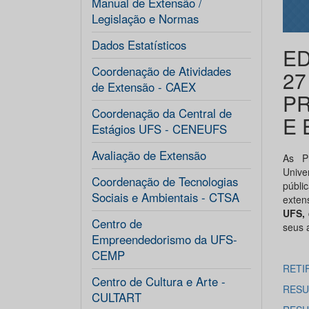
Manual de Extensão /
Legislação e Normas
Dados Estatísticos
ED
Coordenação de Atividades
27
de Extensão - CAEX
PR
Coordenação da Central de
E 
Estágios UFS - CENEUFS
Avaliação de Extensão
As P
Unive
Coordenação de Tecnologias
públi
Sociais e Ambientais - CTSA
exten
UFS,
Centro de
seus 
Empreendedorismo da UFS-
CEMP
RETI
Centro de Cultura e Arte -
RESU
CULTART