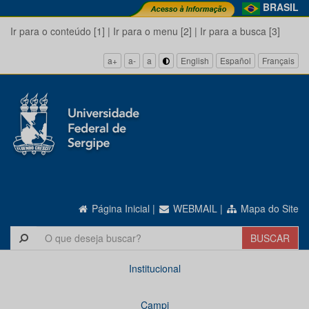
BRASIL
Ir para o conteúdo [1]
|
Ir para o menu [2]
|
Ir para a busca [3]
a+
a-
a
English
Español
Français
Página Inicial
|
WEBMAIL
|
Mapa do Site
Institucional
Campi