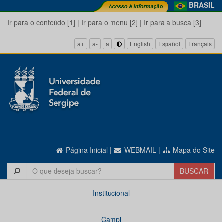
BRASIL
Ir para o conteúdo [1]
|
Ir para o menu [2]
|
Ir para a busca [3]
a+
a-
a
English
Español
Français
Página Inicial
|
WEBMAIL
|
Mapa do Site
Institucional
Campi