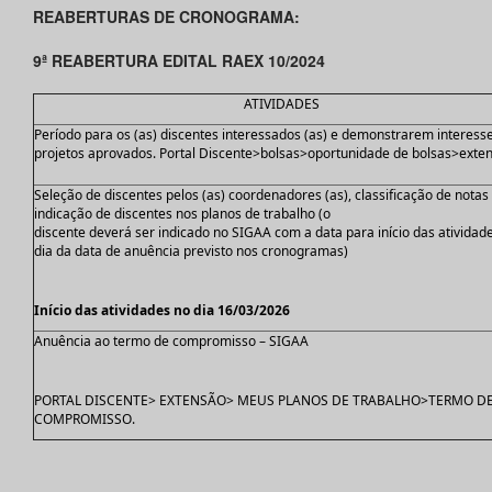
REABERTURAS DE CRONOGRAMA:
9ª REABERTURA EDITAL RAEX 10/2024
ATIVIDADES
Período para os (as) discentes interessados (as) e demonstrarem interess
projetos aprovados. Portal Discente>bolsas>oportunidade de bolsas>ext
Seleção de discentes pelos (as) coordenadores (as), classificação de notas
indicação de discentes nos planos de trabalho (o
discente deverá ser indicado no SIGAA com a data para início das atividad
dia da data de anuência previsto nos cronogramas)
Início das atividades no dia 16/03/2026
Anuência ao termo de compromisso – SIGAA
PORTAL DISCENTE> EXTENSÃO> MEUS PLANOS DE TRABALHO>TERMO D
COMPROMISSO.