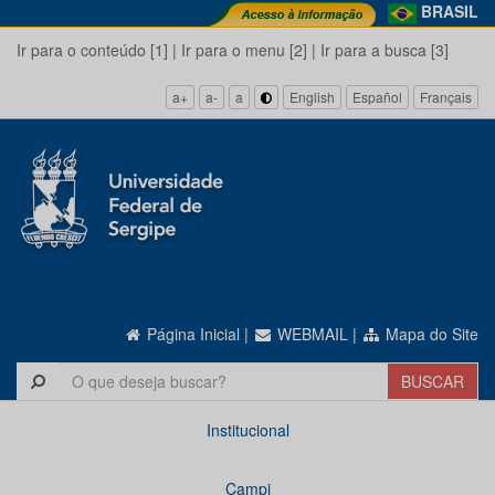
BRASIL
Ir para o conteúdo [1]
|
Ir para o menu [2]
|
Ir para a busca [3]
a+
a-
a
English
Español
Français
Página Inicial
|
WEBMAIL
|
Mapa do Site
Institucional
Campi