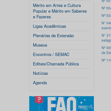
Nº 00
Mérito em Artes e Cultura
Nº 00
Popular e Mérito em Saberes
Nº 5
e Fazeres
N° 04
Ligas Acadêmicas
event
Plenárias de Extensão
N° 21
estág
Museus
Nº 00
de Es
Encontros / SEMAC
Nº 11
Editais/Chamada Pública
Notícias
Agenda