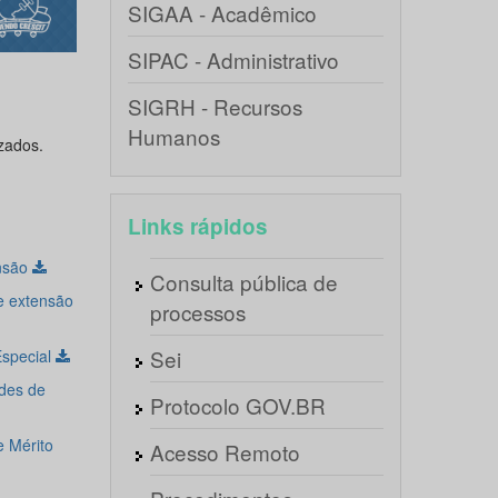
SIGAA - Acadêmico
SIPAC - Administrativo
SIGRH - Recursos
Humanos
izados.
Links rápidos
nsão
Consulta pública de
e extensão
processos
Sei
Especial
des de
Protocolo GOV.BR
 Mérito
Acesso Remoto