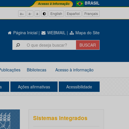
BRASIL
a+
a-
a
English
Español
Français
Página Inicial
|
WEBMAIL
|
Mapa do Site
Publicações
Bibliotecas
Acesso à informação
a
Ações afirmativas
Acessibilidade
Sistemas integrados