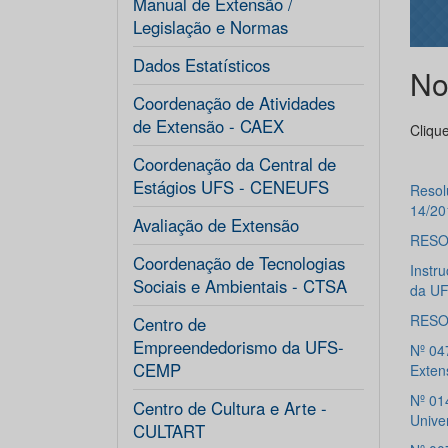
Manual de Extensão /
Legislação e Normas
Dados Estatísticos
No
Coordenação de Atividades
de Extensão - CAEX
Clique
Coordenação da Central de
Estágios UFS - CENEUFS
Resol
14/2
Avaliação de Extensão
RESOL
Coordenação de Tecnologias
Instr
Sociais e Ambientais - CTSA
da U
RESOL
Centro de
Empreendedorismo da UFS-
Nº 04
CEMP
Exte
Nº 01
Centro de Cultura e Arte -
Univer
CULTART