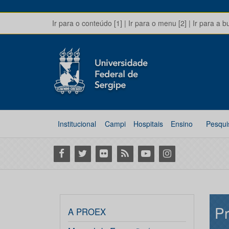
Ir para o conteúdo [1]
|
Ir para o menu [2]
|
Ir para a b
Institucional
Campi
Hospitais
Ensino
Pesqui
Facebook
Twitter
Flickr
RSS
Youtube
Instagram
Pr
A PROEX