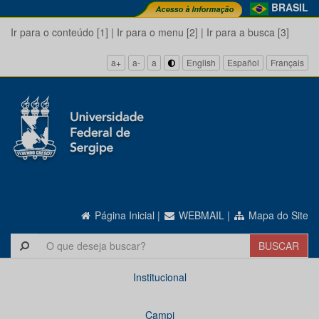
BRASIL
Ir para o conteúdo [1]
|
Ir para o menu [2]
|
Ir para a busca [3]
a+
a-
a
English
Español
Français
Página Inicial
|
WEBMAIL
|
Mapa do Site
Institucional
Campi