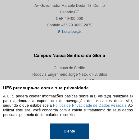
Av. Governador Marcelo Déda, 13, Centro
Lagarto/SE
CEP 49400-000
Localização
Campus Nossa Senhora da Glória
Campus do Sertão
Rodovia Engenheiro Jorge Neto, km 3, Silos
Nossa Senhora da Glória/SE
CEP 49680-000
UFS preocupa-se com a sua privacidade
A UFS poderá coletar informações básicas sobre a(s) visita(s) realizada(s)
Localização
para aprimorar a experiência de navegação dos visitantes deste site,
segundo o que estabelece a
Política de Privacidade de Dados Pessoais.
Ao
utilizar este site, você concorda com a coleta e tratamento de seus dados
pessoais por meio de formulários e cookies.
© 2026. Todos os direitos reservados.
Ciente
Universidade Federal de Sergipe.